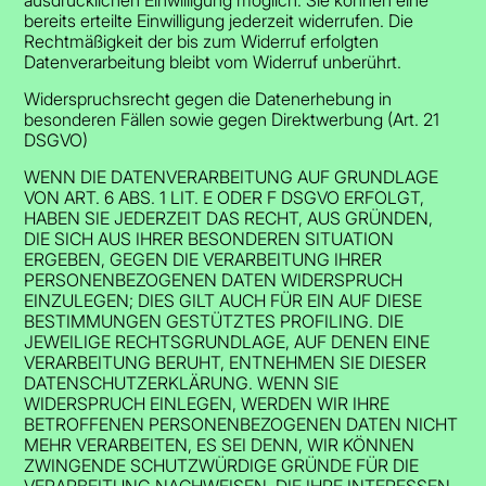
bereits erteilte Einwilligung jederzeit widerrufen. Die
Rechtmäßigkeit der bis zum Widerruf erfolgten
Datenverarbeitung bleibt vom Widerruf unberührt.
Widerspruchsrecht gegen die Datenerhebung in
besonderen Fällen sowie gegen Direktwerbung (Art. 21
DSGVO)
WENN DIE DATENVERARBEITUNG AUF GRUNDLAGE
VON ART. 6 ABS. 1 LIT. E ODER F DSGVO ERFOLGT,
HABEN SIE JEDERZEIT DAS RECHT, AUS GRÜNDEN,
DIE SICH AUS IHRER BESONDEREN SITUATION
ERGEBEN, GEGEN DIE VERARBEITUNG IHRER
PERSONENBEZOGENEN DATEN WIDERSPRUCH
EINZULEGEN; DIES GILT AUCH FÜR EIN AUF DIESE
BESTIMMUNGEN GESTÜTZTES PROFILING. DIE
JEWEILIGE RECHTSGRUNDLAGE, AUF DENEN EINE
VERARBEITUNG BERUHT, ENTNEHMEN SIE DIESER
DATENSCHUTZERKLÄRUNG. WENN SIE
WIDERSPRUCH EINLEGEN, WERDEN WIR IHRE
BETROFFENEN PERSONENBEZOGENEN DATEN NICHT
MEHR VERARBEITEN, ES SEI DENN, WIR KÖNNEN
ZWINGENDE SCHUTZWÜRDIGE GRÜNDE FÜR DIE
VERARBEITUNG NACHWEISEN, DIE IHRE INTERESSEN,